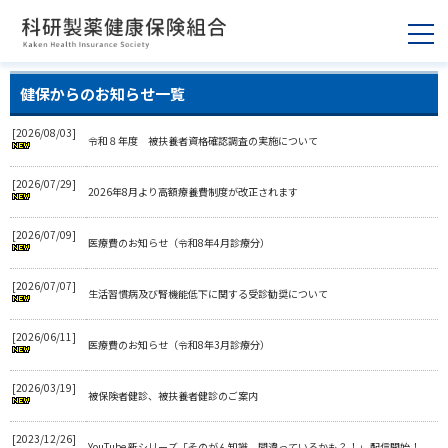
健保からのお知らせ一覧
[2026/08/03]
令和８年度 被扶養者資格確認調査の実施について
[2026/07/29]
2026年8月より高額療養費制度が改正されます
[2026/07/09]
医療費のお知らせ（令和8年4月診療分）
[2026/07/07]
生活習慣病及び腎機能低下に関する受診勧奨について
[2026/06/11]
医療費のお知らせ（令和8年3月診療分）
[2026/03/19]
被保険者健診、被扶養者健診のご案内
[2023/12/26]
YouTube 新シリーズ「そのがん知識、間違っているかも？！」 配信開始！