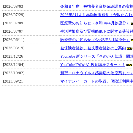
[2026/08/03]
令和８年度 被扶養者資格確認調査の実
[2026/07/29]
2026年8月より高額療養費制度が改正さ
[2026/07/09]
医療費のお知らせ（令和8年4月診療分）
[2026/07/07]
生活習慣病及び腎機能低下に関する受診
[2026/06/11]
医療費のお知らせ（令和8年3月診療分）
[2026/03/19]
被保険者健診、被扶養者健診のご案内
[2023/12/26]
YouTube 新シリーズ「そのがん知識、
[2023/12/04]
YouTubeでのがん教育講座スタート！
[2023/10/02]
新型コロナウイルス感染症の治療薬 につい
[2023/09/21]
マイナンバーカードの取得、保険証利用