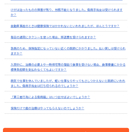
けがは治ったものの障害が残り、労務不能となりました。傷病手当金は受けられます
か？
自動車事故のときは健康保険ではかかれないといわれましたが、ほんとうですか？
毎日の通院にタクシーを使った場合、移送費を受けられますか？
急病のため、保険指定になっていない近くの医師にかかりました。払い戻しは受けられ
ますか？
入院中に、治療の必要上や一時帰宅等の理由で食事を受けない場合、食事療養にかかる
標準負担額を支払わなくてもよいですか？
病気で仕事を休んでいましたが、軽い仕事ならやってもさしつかえないと医師にいわれ
ました。傷病手当金は打ち切られるのでしょうか？
「第三者行為による傷病届」はいつ出せばよいでしょうか？
保険だけで歯の治療はやってもらえないのでしょうか？