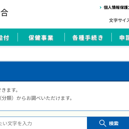
個人情報保護
文字サイ
給付
保健事業
各種手続き
申
できます。
（分類）からお調べいただけます。
検索