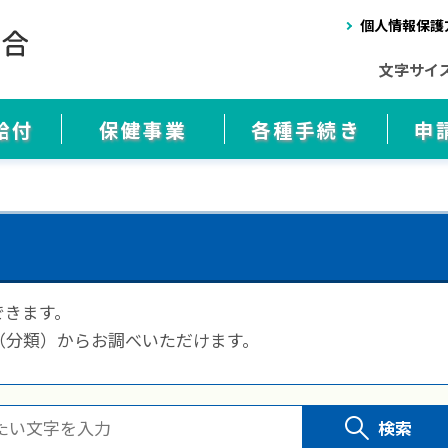
個人情報保護
文字サイ
給付
保健事業
各種手続き
申
できます。
（分類）からお調べいただけます。
検索