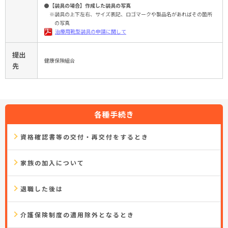
●【装具の場合】作成した装具の写真
※装具の上下左右、サイズ表記、ロゴマークや製品名があればその箇所
の写真
治療用靴型装具の申請に関して
提出
健康保険組合
先
各種手続き
資格確認書等の交付・再交付をするとき
家族の加入について
退職した後は
介護保険制度の適用除外となるとき