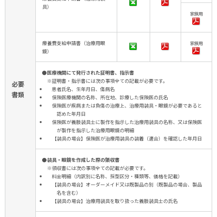
具）
家族用
療養費支給申請書（治療用眼
家族用
鏡）
●医療機関にて発行された証明書、指示書
※証明書・指示書には次の事項全ての記載が必要です。
必要
患者氏名、生年月日、傷病名
書類
保険医療機関の名称、所在地、診療した保険医の氏名
保険医が疾病または負傷の治療上、治療用装具・眼鏡が必要であると
認めた年月日
保険医が義肢装具士に製作を指示した治療用装具の名称、又は保険医
が製作を指示した治療用眼鏡の明細
【装具の場合】保険医が治療用装具の装着（適合）を確認した年月日
●装具・眼鏡を作成した際の領収書
※領収書には次の事項全ての記載が必要です。
料金明細（内訳別に名称、採型区分・種類等、価格を記載）
【装具の場合】オーダーメイド又は既製品の別（既製品の場合、製品
名を含む）
【装具の場合】治療用装具を取り扱った義肢装具士の氏名