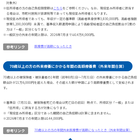
対象外）
※低所得者の方の自己負担限度額は
こちら
をご参照ください。なお、現役並み所得者に該当す
る場合は、市町村民税が非課税等であっても現役並み所得者となります。
※現役並み所得者であっても、年収が一定の基準額（高齢者単身世帯3,830,000円、高齢者複数
世帯5,200,000円）未満で、基準収入額適用申請により高齢受給者証の自己負担割合が2割の
方は「一般」区分となります。
※一般区分の外来の年間上限は、2026年7月までは14万4,000円。
医療費が高額になったとき
参考リンク
70歳以上の方の外来療養にかかる年間の高額療養費（外来年間合算）
70歳以上の被保険者・被扶養者の1年間（前年8月1日～7月31日）の外来療養にかかる自己負担
額合計が21万6,000円を超えた場合、その超えた額が申請により高額療養費として支給されま
す。
※基準日（7月31日、被保険者死亡の場合は死亡日の前日）時点で、所得区分「一般」または
「低所得」に該当する方が対象になります。
※「現役並み所得者」区分であった期間の自己負担額は計算に含まれません。
※2026年7月までの年間上限は144,000円。
70歳以上の方の年間外来医療費が高額になったとき（外来年間合算）
参考リンク