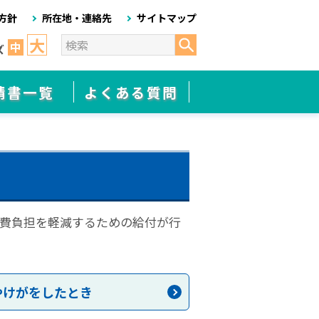
方針
所在地・連絡先
サイトマップ
大
中
ズ
請書一覧
よくある質問
費負担を軽減するための給付が行
やけがをしたとき