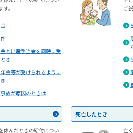
ます。
ご
当金
条件
当金と出産手当金を同時に受
るとき
生年金等が受けられるように
とき
の事故が原因のときは
死亡したとき
を休んだときの給付につい
亡