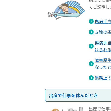
てご説明し
傷病手
支給の
傷病手
けられ
障害厚
なった
業務上
出産で仕事を休んだとき
出産で仕事