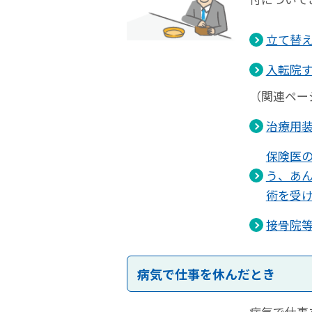
立て替
入転院
（関連ペー
治療用
保険医
う、あ
術を受
接骨院
病気で仕事を休んだとき
病気で仕事