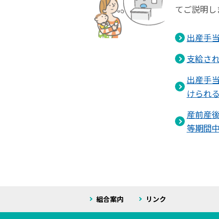
てご説明し
出産手
支給さ
出産手
けられ
産前産
等期間
組合案内
リンク