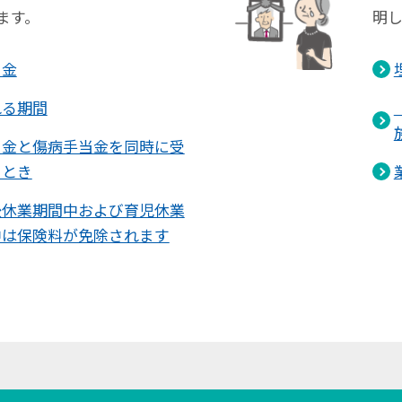
ます。
明し
当金
れる期間
当金と傷病手当金を同時に受
るとき
後休業期間中および育児休業
中は保険料が免除されます