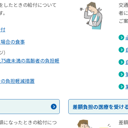
をしたときの給付について
交
す。
者
ご
給付
た場合の食事
ジ）
上75歳未満の高齢者の負担軽
者の負担軽減措置
差額負担の医療を受け
額になったときの給付につ
差