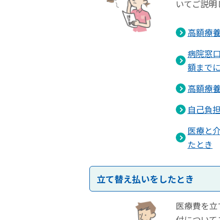
いてご説明
高額療
病院窓
額まで
高額療
自己負
医療と
たとき
立て替え払いをしたとき
医療費を立
付について