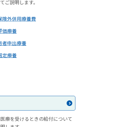
いてご説明します。
保険外併用療養費
評価療養
患者申出療養
選定療養
宅医療を受けるときの給付について
説明します。