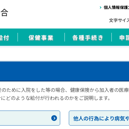
個人情報保護
文字サイ
給付
保健事業
各種手続き
申
産のために入院をした等の場合、健康保険から加入者の医療
合にどのような給付が行われるのかをご説明します。
他人の行為により病気