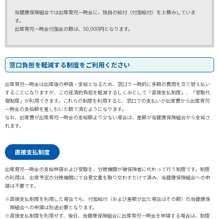
当健康保険組合では出産育児一時金に、独自の給付（付加給付）を上積みしていま
す。
出産育児一時金付加金の額は、50,000円となります。
窓口負担を軽減する制度をご利用ください
出産育児一時金は出産後の申請・支給となるため、窓口で一時的に多額の費用を立て替え払い
することになりますが、この経済的負担を軽減するしくみとして「直接支払制度」、「受取代
理制度」が利用できます。これらの制度を利用すると、窓口での支払いが出産費から出産育児
一時金の支給額を差し引いた額で済むようになります。
なお、出産費が出産育児一時金の支給額より少ない場合は、差額が当健康保険組合から支給さ
れます。
直接支払制度
出産育児一時金の支給申請および受取を、分娩機関が被保険者に代わって行う制度です。制度
の利用は、出産予定の分娩機関にて合意文書を取り交わすだけで済み、当健康保険組合への申
請は不要です。
※直接支払制度を利用した場合でも、付加給付（および差額が出た場合はその額）の当健康保
険組合への申請は別途必要となります。
※直接支払制度を利用せず、後日、当健康保険組合に出産育児一時金を申請する場合は、制度