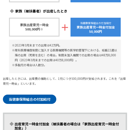
家族（被扶養者）が出産したとき
＋
当健康保険組合の付加給付
家族出産育児一時金
家族出産育児一時金付加金
500,000円※
50,000円
※2023年3月末までの出産は42万円。
※産科医療補償制度に加入する医療機関等の医学的管理下における、妊娠22週以
降の出産（死産を含む）の場合。制度未加入機関での出産の場合は48万8,000
円（2023年3月末までの出産は40万8,000円）。
※多胎児の場合は人数分。
出産したときには、出産費の補助として、1児につき500,000円が支給されます。これを「出産
育児一時金」といいます。
当健康保険組合の付加給付
出産育児一時金付加金（被扶養者の場合は「家族出産育児一時金付
加金」）