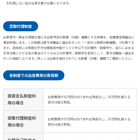
を利用しない旨の合意文書が必要になります。
受取代理制度
出産育児一時金の受取代理人を出産予定の医療（分娩）機関とする申請を、当健康保険組合に
事前申請します。この制度は厚生労働省に届出を行った「一部の小規模分娩機関」で利用でき
ます。具体的には年間の平均分娩取扱件数が１００件以下の診療所・助産所や、収入に占める
正常分娩にかかる収入割合が５０％以上の診療所・助産所を目安として、厚生労働省へ届出を
行った施設となります。詳しくは出産を検討されている医療（分娩）機関でご確認ください。
各制度での出産費用の負担額
直接支払制度利
出産費用が50万円以内であれば負担なし。50万円を超える
用の場合
部分は自己負担。
受取代理制度利
出産費用が55万円以内であれば負担なし。55万円を超える
用の場合
部分は自己負担。