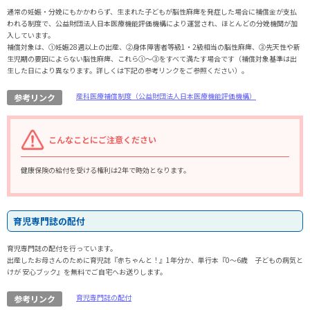
通常の妊娠・分娩にもかかわらず、生まれた子どもが脳性麻痺を発症した場合に補償金が支払
われる制度で、公益財団法人日本医療機能評価機構により運営され、ほとんどの分娩機関が加
入しています。
補償対象は、①妊娠28週以上の出産、②身体障害者等級1・2級相当の脳性麻痺、③先天性や新
生児期の要因によらない脳性麻痺、これら①～③をすべて満たす場合です（補償対象基準は出
生した日により異なります。詳しくは下記の参考リンクをご参照ください）。
産科医療補償制度（公益財団法人日本医療機能評価機構）
参考リンク
こんなことにご注意ください
健康保険の給付を受ける権利は2年で時効となります。
育児専門誌の配付
育児専門誌の配付を行っています。
出産したお母さんのために育児誌『赤ちゃんと！』1年分か、単行本『0～6歳 子どもの病気と
けが 安心ブック』を無料でご自宅へお送りします。
育児専門誌の配付
参考リンク