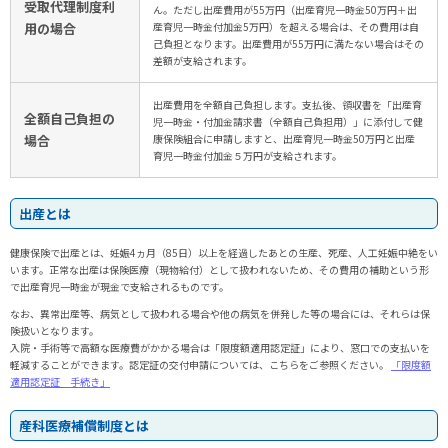
受取代理制度利
ん。ただし出産費用が55万円（出産育児一時金50万円＋出
用の場合
産育児一時金付加金5万円）を超える場合は、その費用は自
己負担となります。出産費用が55万円に満たない場合はその
差額が支給されます。
出産費用を全額自己負担します。支払後、領収書を「出産育
全額自己負担の
児一時金・付加金請求書（全額自己負担用）」に添付して健
場合
康保険組合に申請しますと、出産育児一時金50万円と出産
育児一時金付加金５万円が支給されます。
出産とは
健康保険で出産とは、妊娠4ヵ月（85日）以上を経過したあとの生産、死産、人工妊娠中絶をい
います。正常な出産は保険医療（現物給付）として扱われないため、その費用の補助という形
で出産育児一時金が現金で支給されるものです。
なお、異常出産等、病気として扱われる場合や他の病気を併発した等の場合には、それらは保
険扱いとなります。
入院・手術等で高額な医療費がかかる場合は「限度額適用認定証」により、窓口での支払いを
軽減することができます。認定証の交付申請については、こちらをご参照ください。
「限度額
適用認定証 手続き」
産科医療補償制度とは