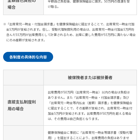
全額自己負担の
全額自己負担後、健康保険組合に請求。50万円の償還を受
場合
け取る。
※「出産育児一時金・付加金請求書」を健康保険組合に提出することで、出産育児一時金付加
金5万円が支給されます。但し、受取代理制度利用の場合は、出産育児一時金付加金5万円を
含んだ55万円が出産費用として計算されるため、出産に要した費用が55万円に満たない場合
にのみ差額が支給されます。
各制度の具体的な内容
被保険者または被扶養者
出産費用が50万円（出産育児一時金）以内の場合は負担は
ありません。また「出産育児一時金・付加金請求書」及び
直接支払制度利
「出産育児一時金等内払金（差額）請求書」を健康保険組合
用の場合
に提出することで、その差額が支給され、出産育児一時金付
加金5万円が支給されます。出産費用が50万円を超える場合
は、その費用は自己負担となります。
健康保険組合に事前に「出産育児一時金等請求書（受取代理
用）」を提出することにより、出産費用の負担はありませ